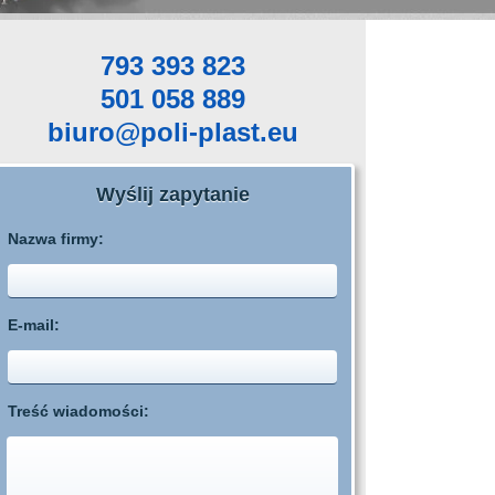
793 393 823
501 058 889
biuro@poli-plast.eu
Wyślij zapytanie
Nazwa firmy:
E-mail:
Treść wiadomości: